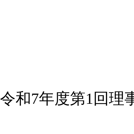
内
容
を
ス
キ
ッ
プ
令和7年度第1回理