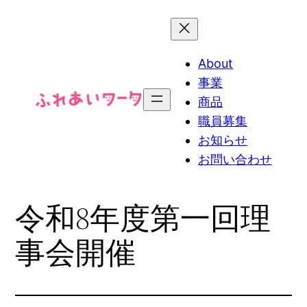
内
容
を
About
ス
事業
キ
商品
ッ
職員募集
プ
お知らせ
お問い合わせ
令和8年度第一回理
事会開催