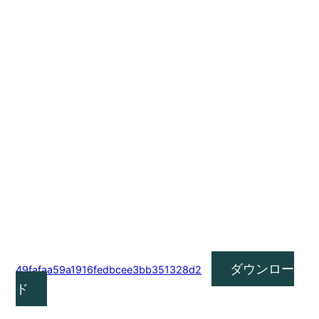
ダウンロー
49fafaa59a1916fedbcee3bb351328d2
ド