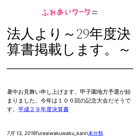
内
容
を
法人より～29年度決
ス
キ
算書掲載します。～
ッ
プ
暑中お見舞い申し上げます。甲子園地方予選が始
まりました。今年は１００回の記念大会だそうで
す。
平成２９年度決算書
7月 13, 2018
fureaiwakuwaku_kanri
未分類