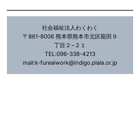
社会福祉法人わくわく
〒861-8006 熊本県熊本市北区龍田９
丁目２−２１
TEL:096-338-4213
mail:k-fureaiwork@indigo.plala.or.jp