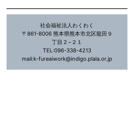
社会福祉法人わくわく
〒861-8006 熊本県熊本市北区龍田９
丁目２−２１
TEL:096-338-4213
mail:k-fureaiwork@indigo.plala.or.jp