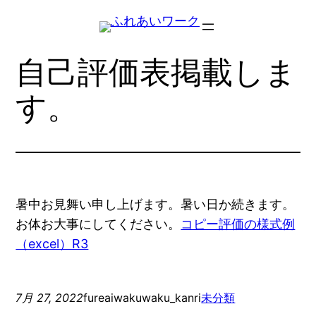
内
容
を
自己評価表掲載しま
ス
キ
す。
ッ
プ
暑中お見舞い申し上げます。暑い日か続きます。
お体お大事にしてください。
コピー評価の様式例
（excel）R3
7月 27, 2022
fureaiwakuwaku_kanri
未分類